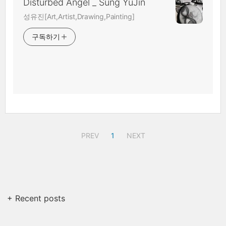
Disturbed Angel _ Sung YuJin
성유진[Art,Artist,Drawing,Painting]
구독하기
PREV
1
NEXT
+ Recent posts