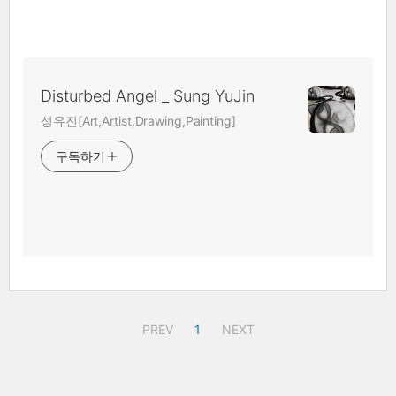
Disturbed Angel _ Sung YuJin
성유진[Art,Artist,Drawing,Painting]
구독하기
PREV
1
NEXT