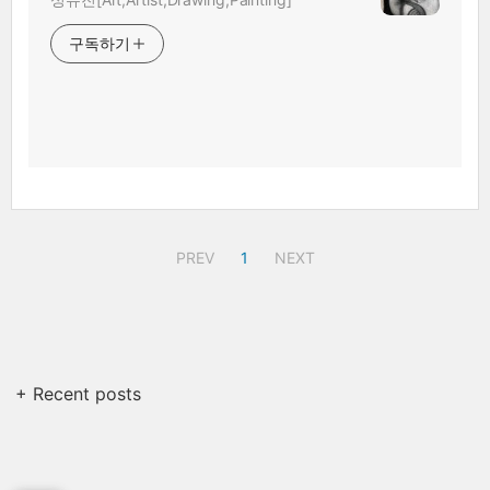
구독하기
PREV
1
NEXT
+ Recent posts