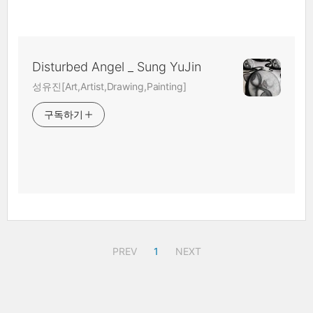
Disturbed Angel _ Sung YuJin
성유진[Art,Artist,Drawing,Painting]
구독하기
PREV
1
NEXT