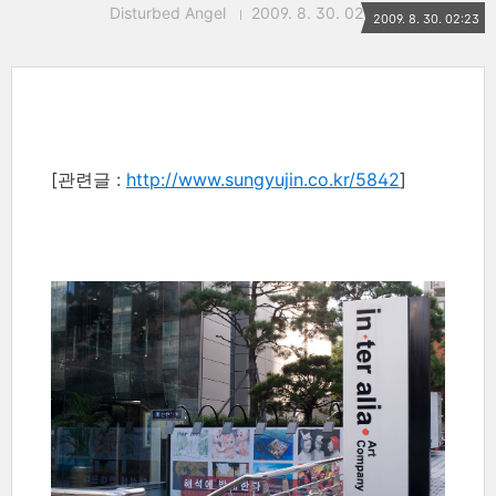
Disturbed Angel
2009. 8. 30. 02:23
2009. 8. 30. 02:23
[관련글 :
http://www.sungyujin.co.kr/5842
]