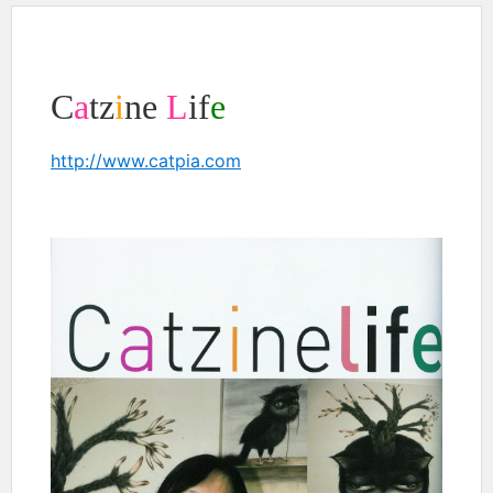
C
a
tz
i
ne
L
if
e
http://www.catpia.com