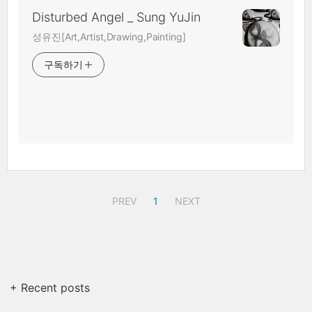
Disturbed Angel _ Sung YuJin
성유진[Art,Artist,Drawing,Painting]
구독하기
PREV
1
NEXT
+ Recent posts