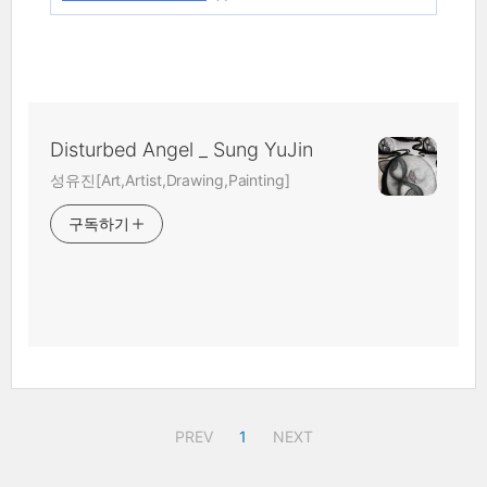
Disturbed Angel _ Sung YuJin
성유진[Art,Artist,Drawing,Painting]
구독하기
PREV
1
NEXT