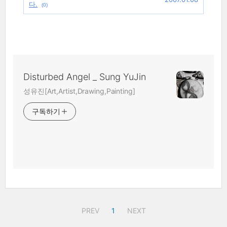
다.
(0)
Disturbed Angel _ Sung YuJin
성유진[Art,Artist,Drawing,Painting]
구독하기
PREV
1
NEXT