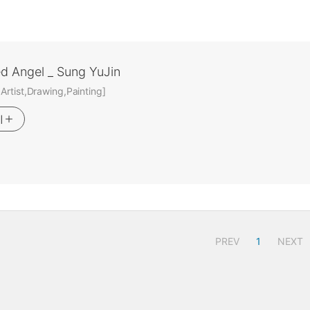
ed Angel _ Sung YuJin
rtist,Drawing,Painting]
기
PREV
1
NEXT