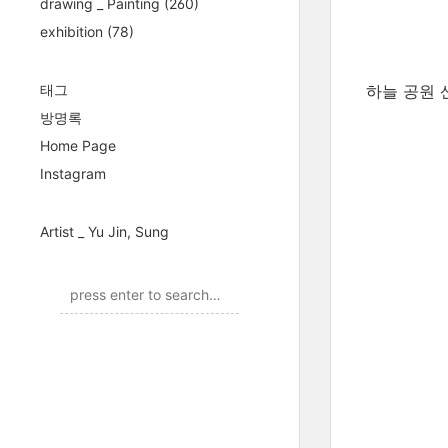
drawing _ Painting
(260)
exhibition
(78)
태그
하늘 공원 
방명록
Home Page
Instagram
Artist _ Yu Jin, Sung