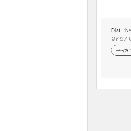
Disturb
성유진[Art,A
구독하