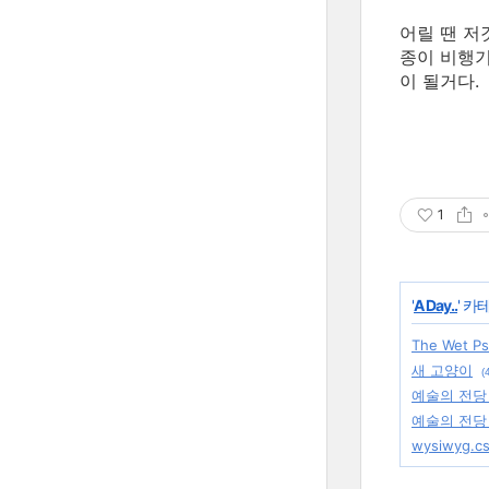
어릴 땐 저
종이 비행기
이 될거다.
1
'
A Day..
' 카
The Wet P
새 고양이
(
예술의 전당 
예술의 전당 
wysiwyg.