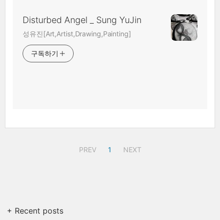
Disturbed Angel _ Sung YuJin
성유진[Art,Artist,Drawing,Painting]
구독하기
PREV
1
NEXT
+ Recent posts