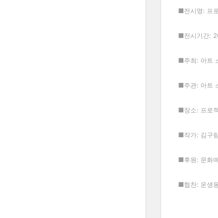
■전시명
:
프
■전시기간
: 
■주최
:
아트 
■주관
:
아트 
■장소
:
프로젝
■작가
: 김구
■후원
:
문화
■협찬
:
운생동