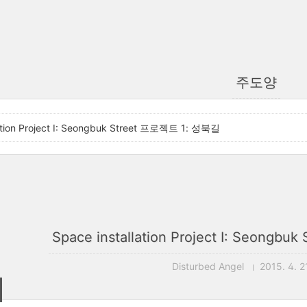
주도양
lation Project Ⅰ: Seongbuk Street 프로젝트 1: 성북길
Space installation Project Ⅰ: Seong
Disturbed Angel
2015. 4. 2