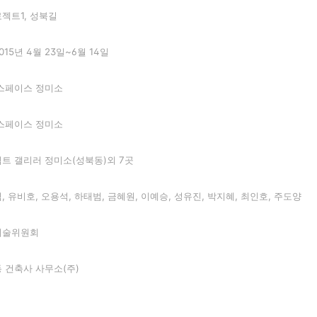
로젝트
1,
성북길
2015
년
4
월
23
일
~6
월
14
일
스페이스 정미소
스페이스 정미소
트 갤리러 정미소
(
성북동
)
외
7
곳
림, 유비호, 오용석, 하태범, 금혜원, 이예승, 성유진, 박지혜, 최인호, 주도양
예술위원회
 건축사 사무소
(
주
)