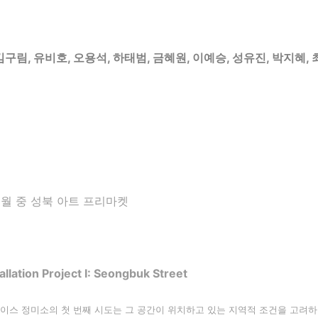
김구림
,
유비호
,
오용석
,
하태범
,
금혜원
,
이예승
,
성유진
,
박지혜
,
5월 중 성북 아트 프리마켓
allation Project Ⅰ: Seongbuk Street
이스 정미소의 첫 번째 시도는 그 공간이 위치하고 있는 지역적 조건을 고려