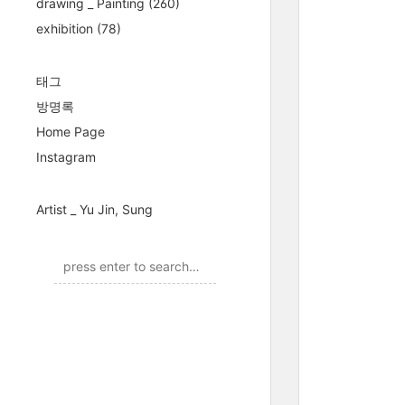
drawing _ Painting
(260)
exhibition
(78)
태그
방명록
Home Page
Instagram
Artist _ Yu Jin, Sung