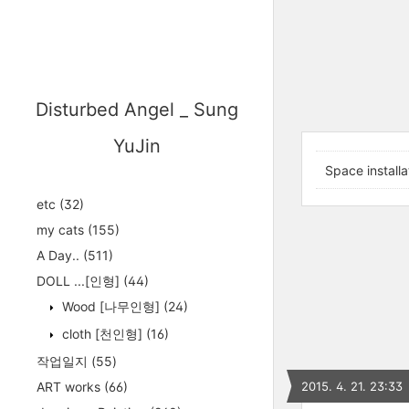
Disturbed Angel _ Sung
YuJin
Space instal
etc
(32)
my cats
(155)
A Day..
(511)
DOLL ...[인형]
(44)
Wood [나무인형]
(24)
cloth [천인형]
(16)
작업일지
(55)
ART works
(66)
2015. 4. 21. 23:33