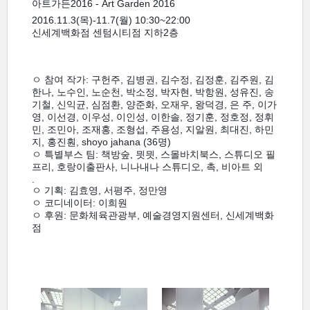
아트가든2016 - Art Garden 2016
2016.11.3(목)-11.7(월) 10:30~22:00
신세계백화점 센텀시티점 지하2층
ㅇ 참여 작가: 구헌주, 김병권, 김수정, 김정훈, 김주원, 김
한나, 노수인, 노순천, 박소정, 박자현, 박항원, 성유진, 송
기철, 신익균, 심점환, 양준화, 오재우, 왕덕경, 은 주, 이가
영, 이선경, 이우성, 이인성, 이한솔, 정기훈, 정호정, 정휘
민, 조민아, 조재홍, 조형섭, 주용성, 지알원, 최대진, 하민
지, 홍진훤, shoyo jahana (36명)
ㅇ 특별부스 팀: 책방숲, 믯믯, 스몰바치북스, 스튜디오 필
프리, 호랑이출판사, 니나내나 스튜디오, 촉, 비아트 외
.
ㅇ 기획: 김효영, 서평주, 정만영
ㅇ 코디네이터: 이희원
ㅇ 후원: 문화체육관광부, 예술경영지원센터, 신세계백화
점