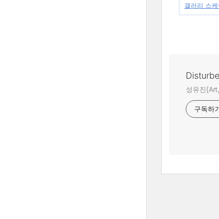
갤러리 스케이프
Disturb
성유진[Art,A
구독하