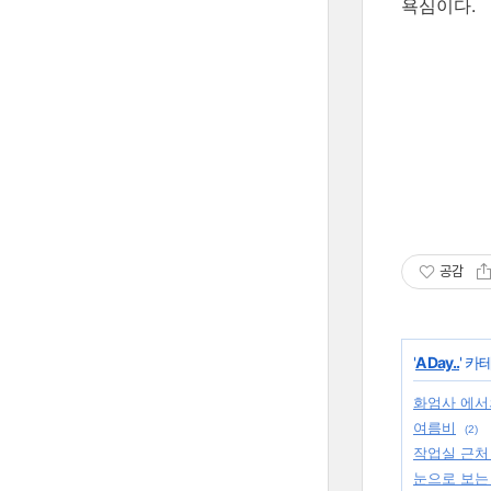
욕심이다.
공감
'
A Day..
' 카
화엄사 에서
여름비
(2)
작업실 근처
눈으로 보는