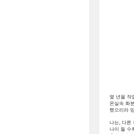
몇 년을 작
온실속 화분
했으리라 믿
나는, 다른
나이 들 수