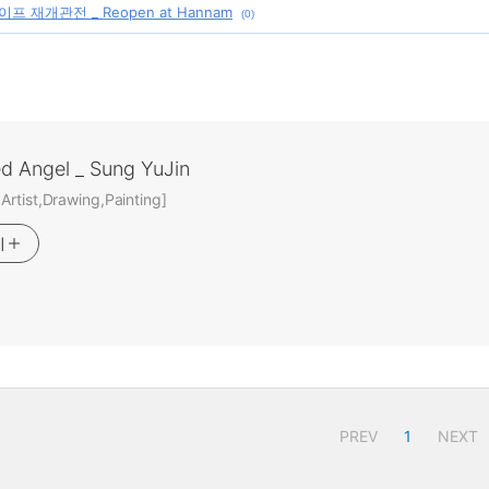
 재개관전 _ Reopen at Hannam
(0)
ed Angel _ Sung YuJin
rtist,Drawing,Painting]
기
PREV
1
NEXT