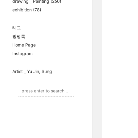
drawing _ Painting
(260)
exhibition
(78)
태그
방명록
Home Page
Instagram
Artist _ Yu Jin, Sung