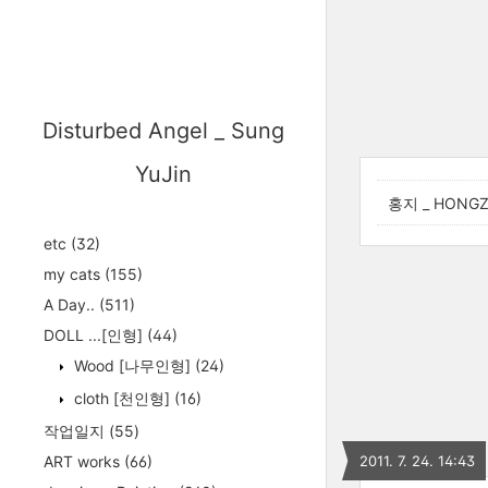
Disturbed Angel _ Sung
YuJin
홍지 _ HONG
etc
(32)
my cats
(155)
A Day..
(511)
DOLL ...[인형]
(44)
Wood [나무인형]
(24)
cloth [천인형]
(16)
작업일지
(55)
ART works
(66)
2011. 7. 24. 14:43