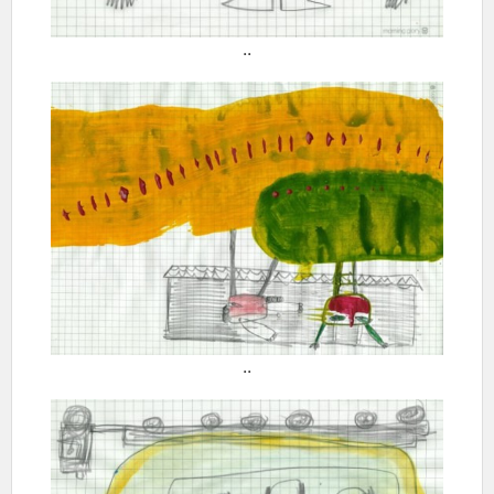
..
..