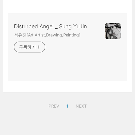
Disturbed Angel _ Sung YuJin
성유진[Art,Artist,Drawing,Painting]
구독하기
PREV
1
NEXT