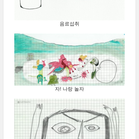
음료섭취
자! 나랑 놀자