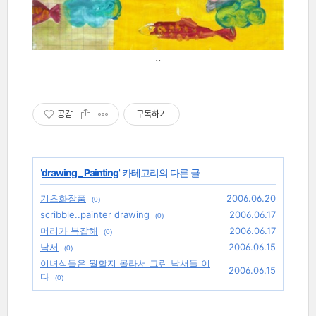
..
공감
구독하기
'
drawing _ Painting
' 카테고리의 다른 글
기초화장품
2006.06.20
(0)
scribble..painter drawing
2006.06.17
(0)
머리가 복잡해
2006.06.17
(0)
낙서
2006.06.15
(0)
이녀석들은 뭘할지 몰라서 그린 낙서들 이
2006.06.15
다
(0)