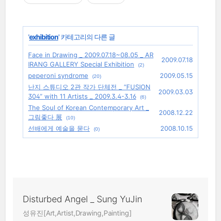
'
exhibition
' 카테고리의 다른 글
Face in Drawing _ 2009.07.18~08.05 _ AR
2009.07.18
IRANG GALLERY Special Exhibition
(2)
peperoni syndrome
2009.05.15
(20)
난지 스튜디오 2관 작가 단체전 _ “FUSION
2009.03.03
304” with 11 Artists _ 2009.3.4-3.16
(6)
The Soul of Korean Contemporary Art _
2008.12.22
그림좋다 展
(10)
선배에게 예술을 묻다
2008.10.15
(0)
Disturbed Angel _ Sung YuJin
성유진[Art,Artist,Drawing,Painting]