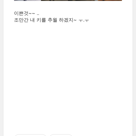
이쁜것~~ ..
조만간 내 키를 추월 하겠지~ ㅜ.ㅜ