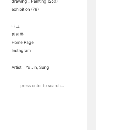
drawing _ Painting
(260)
exhibition
(78)
태그
방명록
Home Page
Instagram
Artist _ Yu Jin, Sung