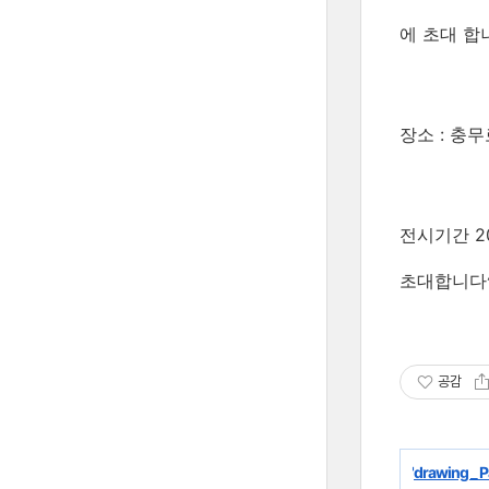
에 초대 합
장소 : 충무
전시기간 200
초대합니다^
공감
'
drawing _ P