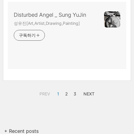
Disturbed Angel _ Sung YuJin
성유진[Art,Artist,Drawing,Painting]
구독하기
PREV
1
2
3
NEXT
+ Recent posts