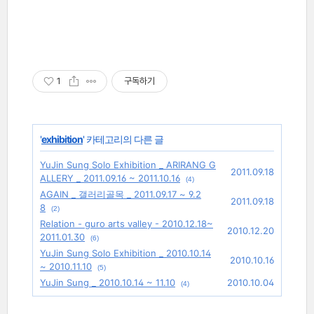
1
구독하기
'
exhibition
' 카테고리의 다른 글
YuJin Sung Solo Exhibition _ ARIRANG G
2011.09.18
ALLERY _ 2011.09.16 ~ 2011.10.16
(4)
AGAIN _ 갤러리골목 _ 2011.09.17 ~ 9.2
2011.09.18
8
(2)
Relation - guro arts valley - 2010.12.18~
2010.12.20
2011.01.30
(6)
YuJin Sung Solo Exhibition _ 2010.10.14
2010.10.16
~ 2010.11.10
(5)
YuJin Sung _ 2010.10.14 ~ 11.10
2010.10.04
(4)