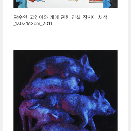
곽수연_고양이와 개에 관한 진실_장지에 채색
_130×162cm_2011