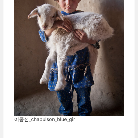
이종선_chapulson_blue_gir