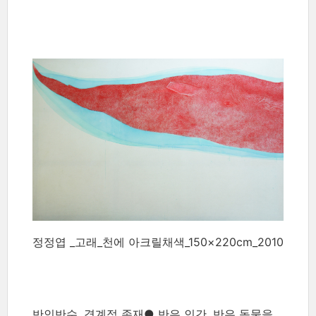
정정엽 _고래_천에 아크릴채색_150×220cm_2010
반인반수, 경계적 존재● 반은 인간, 반은 동물을