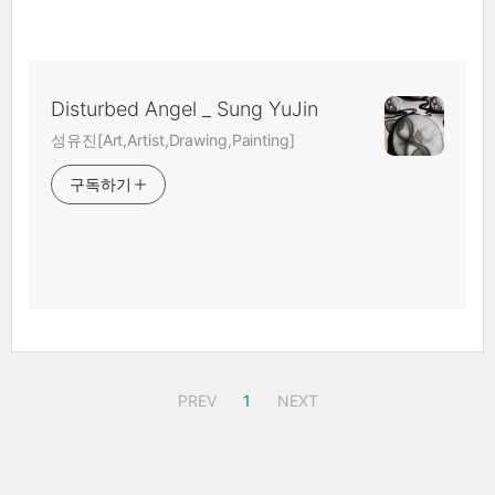
Disturbed Angel _ Sung YuJin
성유진[Art,Artist,Drawing,Painting]
구독하기
PREV
1
NEXT