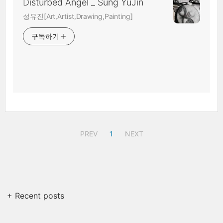
Disturbed Angel _ Sung YuJin
성유진[Art,Artist,Drawing,Painting]
구독하기
PREV
1
NEXT
+ Recent posts