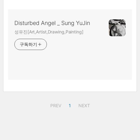
Disturbed Angel _ Sung YuJin
성유진[Art,Artist,Drawing,Painting]
구독하기
PREV
1
NEXT