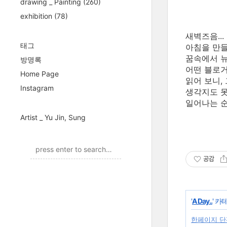
drawing _ Painting
(260)
exhibition
(78)
새벽즈음...
태그
아침을 만들
꿈속에서 뉴
방명록
어떤 블로거
Home Page
읽어 보니,
Instagram
생각지도 못
일어나는 순
Artist _ Yu Jin, Sung
공감
'
A Day..
' 카
한페이지 단