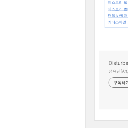
티스토리 달
티스토리 초
팬을 바꿨더
키티스마일
Disturb
성유진[Art,A
구독하