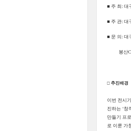
■ 주 최: 
■ 주 관:
■ 문 의: 대
봉산Cultu
□
추진배경
이번 전시기
진하는 ‘창
만들기 프로
로 이룬 가