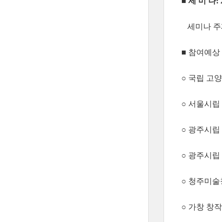
■
세 미 나: 
세미나 주
■ 참여예상
○ 국립 고
○ 서울시립
○ 광주시립
○ 광주시립
○ 청주미술
○ 가창 창작