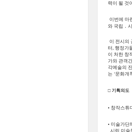
력이 될 것
이번에 마
와 국립 ․
이 전시의 
터, 행정가
이 처한 창
가와 관객간
각예술의 진
는 ‘문화개
□ 기획의도
• 창작스튜
• 미술가단
시립 미술