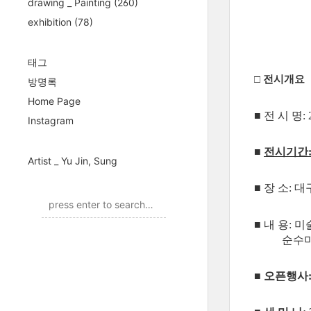
drawing _ Painting
(260)
exhibition
(78)
태그
□ 전시개요
방명록
Home Page
■ 전 시 명
Instagram
■
전시기간: 
Artist _ Yu Jin, Sung
■ 장 소: 대
■ 내 용:
순수미술
■
오픈행사: