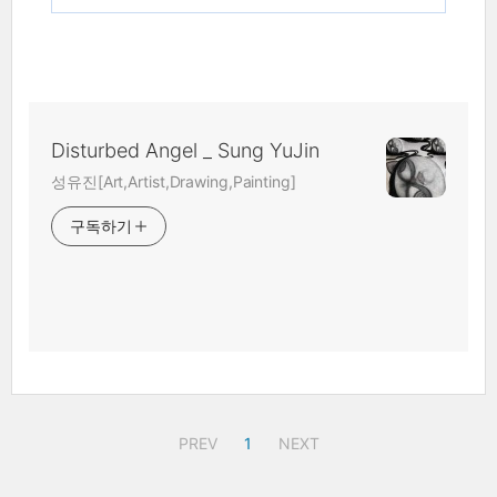
Disturbed Angel _ Sung YuJin
성유진[Art,Artist,Drawing,Painting]
구독하기
PREV
1
NEXT