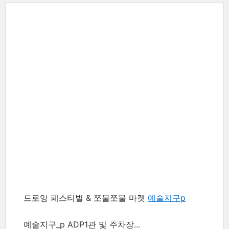
드로잉 페스티벌 & 쪼물쪼물 마켓
예술지구p
예술지구_p ADP1관 및 주차장
...