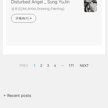
Disturbed Angel _ Sung YuJin
성유진[Art,Artist,Drawing,Painting]
구독하기
PREV
1
2
3
4
···
171
NEXT
+ Recent posts