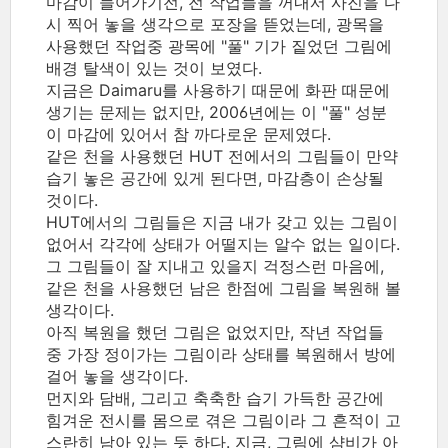
마감이 들어가기전, 전 작업들을 꺼내서 사진을 다
시 찍어 놓을 생각으로 포장을 뜯었는데, 광목을
사용했던 작업중 광목에 "풀" 기가 짙었던 그림에
배경 탈색이 있는 것이 보였다.
지금은 Daimaru를 사용하기 때문에 화판 때문에
생기는 문제는 없지만, 2006년에는 이 "풀" 성분
이 마감에 있어서 참 까다로운 문제였다.
같은 천을 사용했던 HUT 전에서의 그림들이 만약
습기 놓은 공간에 있게 된다면, 마감층이 손상될
것이다.
HUT에서의 그림들은 지금 내가 갖고 있는 그림이
없어서 각각에 상태가 어떨지는 알수 없는 일이다.
그 그림들이 잘 지내고 있을지 걱정스런 마음에,
같은 천을 사용했던 남은 한점에 그림을 복원해 볼
생각이다.
아직 복원을 했던 그림은 없었지만, 작년 작업들
중 가장 정이가는 그림이라 상태를 복원해서 방에
걸어 놓을 생각이다.
먼지와 담배, 그리고 축축한 습기 가득한 공간에
힘겨운 전시를 몸으로 겪은 그림이라 그 흔적이 고
스란히 남아 있는 듯 하다. 지금, 그림에 샴비가 아