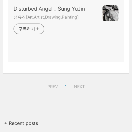
Disturbed Angel _ Sung YuJin
성유진[Art,Artist,Drawing,Painting]
구독하기
PREV
1
NEXT
+ Recent posts